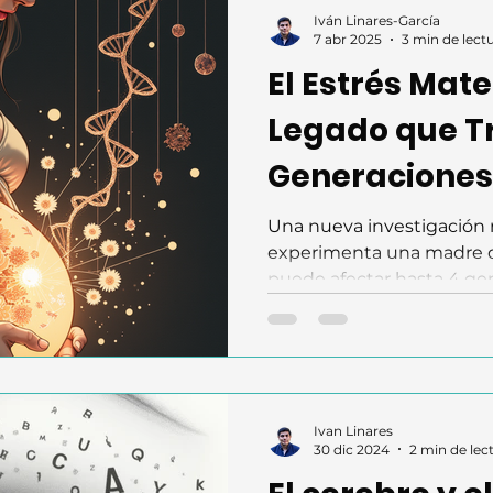
Iván Linares-García
7 abr 2025
3 min de lect
El Estrés Mate
Legado que T
Generaciones
Una nueva investigación r
experimenta una madre 
puede afectar hasta 4 ge
Ivan Linares
30 dic 2024
2 min de lec