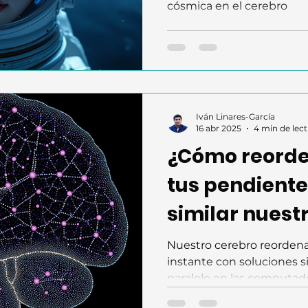
cósmica en el cerebro
Iván Linares-García
16 abr 2025
4 min de lec
¿Cómo reorde
tus pendiente
similar nuest
resuelve tar
Nuestro cerebro reordena 
instante con soluciones s
computadora
paralelo en las computad
imaginaba a las computa