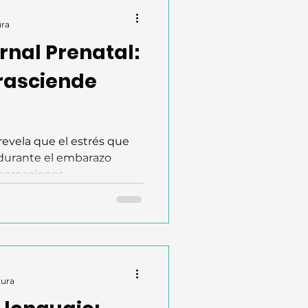
ura
rnal Prenatal:
rasciende
evela que el estrés que
durante el embarazo
nereaciones.
tura