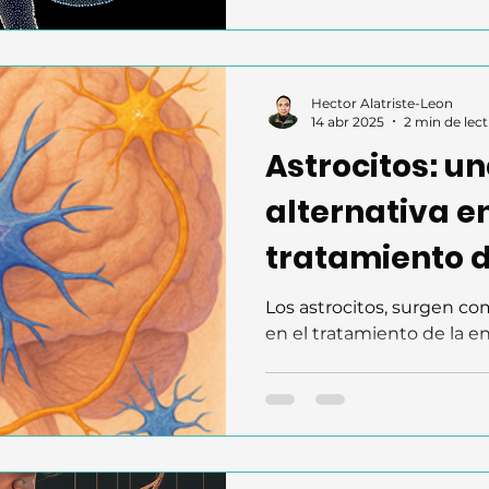
del cerebro, y podria estar
Hector Alatriste-Leon
14 abr 2025
2 min de lec
Astrocitos: u
alternativa en
tratamiento d
enfermedad d
Los astrocitos, surgen co
en el tratamiento de la 