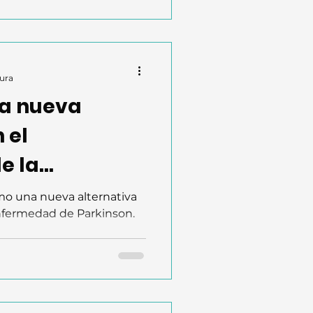
 en lo correcto.
tura
na nueva
 el
e la
e Parkinson
mo una nueva alternativa
enfermedad de Parkinson.