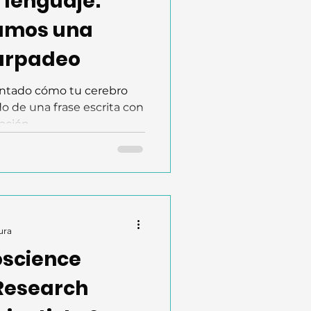
l lenguaje:
amos una
parpadeo
untado cómo tu cerebro
do de una frase escrita con
ción...
ura
oscience
 Research