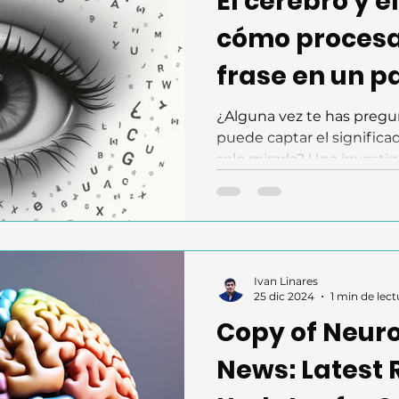
El cerebro y e
cómo proces
frase en un 
¿Alguna vez te has preg
puede captar el significa
solo mirarla? Una investiga
Ivan Linares
25 dic 2024
1 min de lect
Copy of Neur
News: Latest