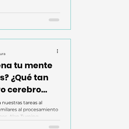
tura
na tu mente
s? ¿Qué tan
ro cerebro
eas como una
nuestras tareas al
imilares al procesamiento
?
oes. Alan Turning
doras como imitaciones