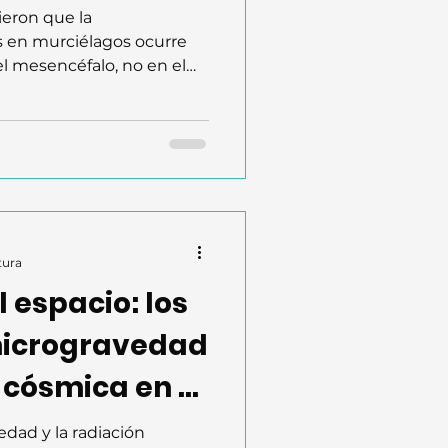
ieron que la
s en murciélagos ocurre
el mesencéfalo, no en el
oscopía de dos fotones,
fica vocalizaciones por
recuencia. Las neuronas
a a llamadas sociales vs.
o un sistema temprano y
ón sonora. Los murciélagos
tura
 espacio: los
microgravedad
 cósmica en el
edad y la radiación