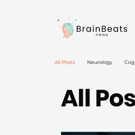
All Posts
Neurology
Cogn
All Po
Neurotips