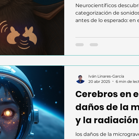
Neurocientíficos descubr
categorización de sonido
antes de lo esperado: en 
córtex auditivo. Con micr
hallaron que la DCIC clasi
significado, no solo por f
responden de forma binari
de navegación, reveland
eficiente de decodificaci
redefinen la audición.
Iván Linares-García
20 abr 2025
6 min de lec
Cerebros en el
daños de la 
y la radiación
cerebro
los daños de la micrograv