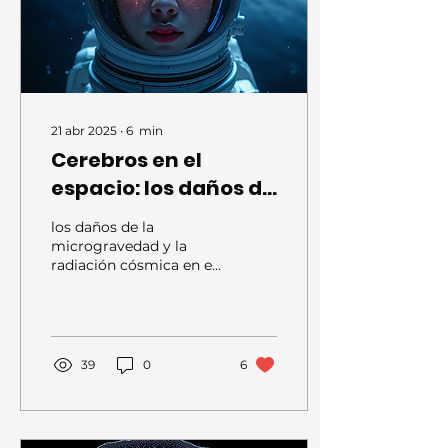
21 abr 2025
∙
6
min
Cerebros en el
espacio: los daños de
la microgravedad y
los daños de la
la radiación cósmica
microgravedad y la
radiación cósmica en el
en el cerebro
cerebro
39
0
6