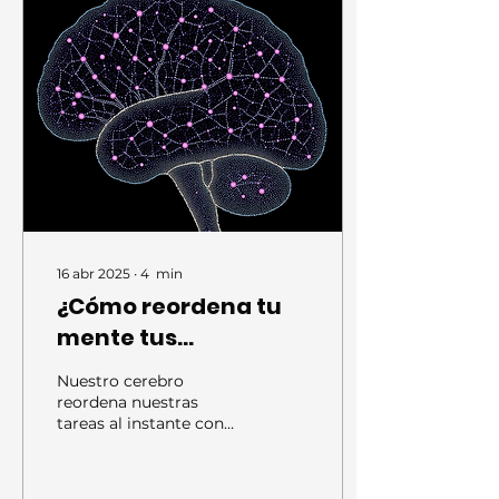
16 abr 2025
∙
4
min
¿Cómo reordena tu
mente tus
pendientes? ¿Qué
Nuestro cerebro
tan similar nuestro
reordena nuestras
tareas al instante con
cerebro resuelve
soluciones similares al
tareas como una
procesamiento paralelo
en las computadoes.
computadora?