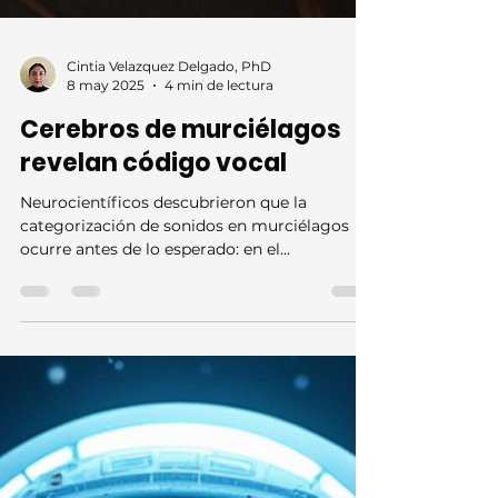
Cintia Velazquez Delgado, PhD
8 may 2025
4 min de lectura
Cerebros de murciélagos
revelan código vocal
Neurocientíficos descubrieron que la
categorización de sonidos en murciélagos
ocurre antes de lo esperado: en el
mesencéfalo, no en el córtex auditivo. Con
microscopía de dos fotones, hallaron que la
DCIC clasifica vocalizaciones por significado,
no solo por frecuencia. Las neuronas