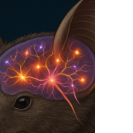
encendida, y no antes ni después—. Esto
sugiere que los astrocitos reclutados durante
la fase de aprendizaje participan en la
asociación entre el estímulo luminoso y la
recompensa. Además, cuando los animales
veían la luz LED sin recibir nada a cambio,
continuaban dirigiéndos