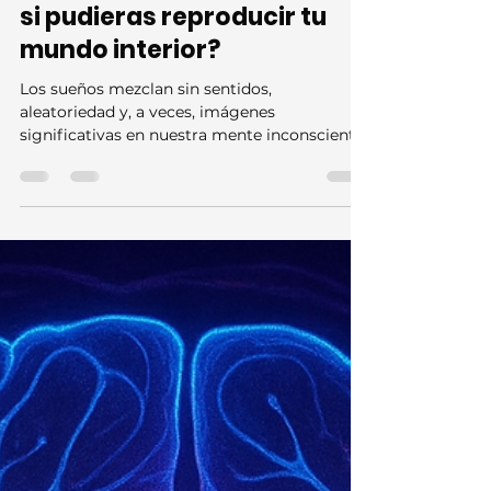
Descifrando tus sueños: ¿Y
si pudieras reproducir tu
mundo interior?
Los sueños mezclan sin sentidos,
aleatoriedad y, a veces, imágenes
significativas en nuestra mente inconsciente.
En algunos casos, los sueños recordados
pueden incluso inspirar avances en la ciencia
y el arte. Mary Shelley visualizó su novela
gótica, Frankenstein, en un sueño vívido.
Dmitri Mendeleev vio la tabla periódica
mientras dormía. Paul McCartney despertó
con la melodía de “Yesterday”. ¿Y si
pudiéramos revisitar intencionalmente las
tramas de las aventuras mentales qu