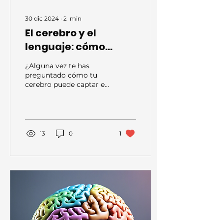
30 dic 2024
∙
2
min
El cerebro y el
lenguaje: cómo
procesamos una
¿Alguna vez te has
frase en un
preguntado cómo tu
cerebro puede captar el
parpadeo
significado de una frase
escrita con solo mirarla?
Una investigación...
13
0
1