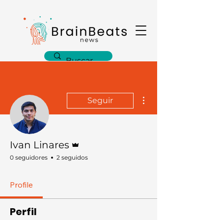
Más acciones
Seguir
Administrador
Ivan Linares
0 seguidores
2 seguidos
Profile
Perfil