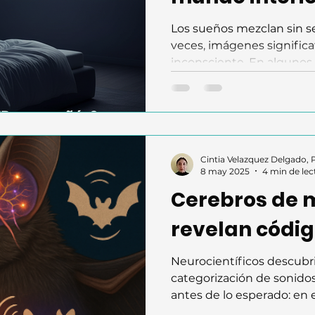
Los sueños mezclan sin se
veces, imágenes signific
inconsciente. En algunos 
recordados pueden incluso
ciencia y el arte. Mary She
gótica, Frankenstein, en 
Mendeleev vio la tabla pe
Paul McCartney despertó 
Cintia Velazquez Delgado,
“Yesterday”. ¿Y si pudiéra
8 may 2025
4 min de lec
intencionalmente las tra
Cerebros de 
mentales qu
revelan códig
Neurocientíficos descubr
categorización de sonido
antes de lo esperado: en 
córtex auditivo. Con micr