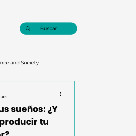
nce and Society
tura
us sueños: ¿Y
producir tu
r?