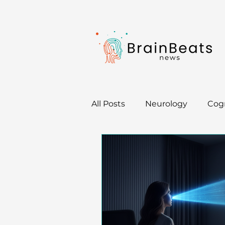
All Posts
Neurology
Cogn
Neurotips