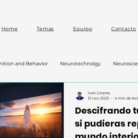
Home
Temas
Equipo
Contacto
ition and Behavior
Neurotechnolgy
Neuroscie
Ivan Linares
12 nov 2025
4 min de lec
Descifrando t
si pudieras re
mundo interio