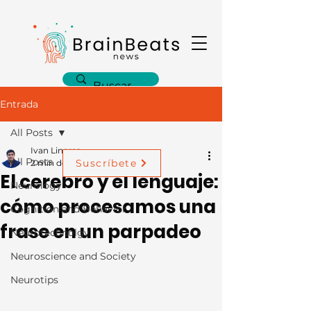
Entrada
All Posts
Ivan Linares
All Posts
Suscríbete
2 min de lectura
El cerebro y el lenguaje:
Neurology
cómo procesamos una
Cognition and Behavior
frase en un parpadeo
Neurotechnolgy
Neuroscience and Society
Neurotips