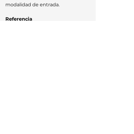
modalidad de entrada.
Referencia
Fallon, J., & Pylkkänen, L. (2024). 
Language at a glance: How our 
brains grasp linguistic structure 
from parallel visual input. 
Science 
Advances
, 10(43), eadr9951. 
https://doi.org/10.1126/sciadv.adr9951
Cognition and Behavior
Ver todo
Entradas recientes